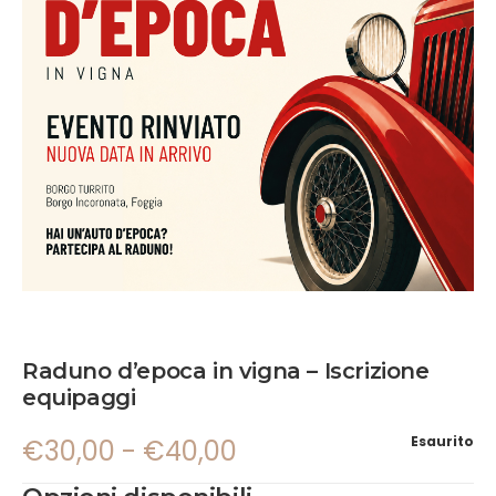
Raduno d’epoca in vigna – Iscrizione
equipaggi
Esaurito
€
30,00
-
€
40,00