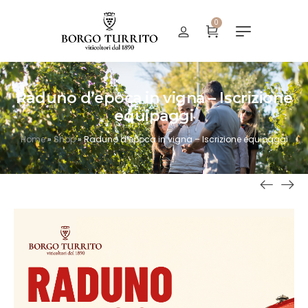
0
Raduno d’epoca in vigna – Iscrizione
equipaggi
Home
»
Shop
»
Raduno d’epoca in vigna – Iscrizione equipaggi