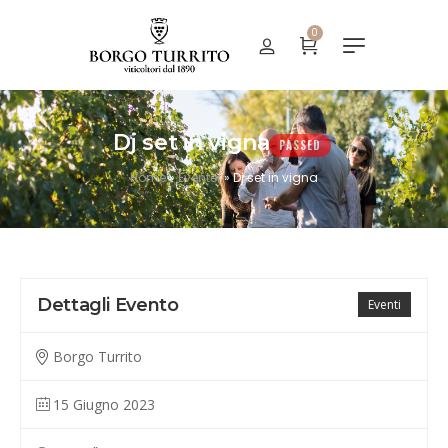
0
Dj set in vigna
PASSED
Home
»
Eventer
»
Dj set in vigna
Dettagli Evento
Eventi
Borgo Turrito
15 Giugno 2023